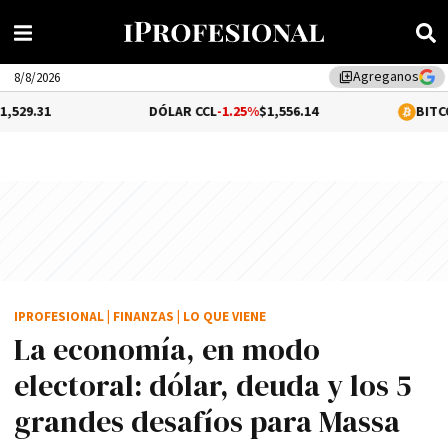
Agreganos
library_add
8/8/2026
DÓLAR CCL
-1.25%
$1,556.14
BITCOIN
-0.07%
$64,
IPROFESIONAL
|
FINANZAS
|
LO QUE VIENE
La economía, en modo
electoral: dólar, deuda y los 5
grandes desafíos para Massa