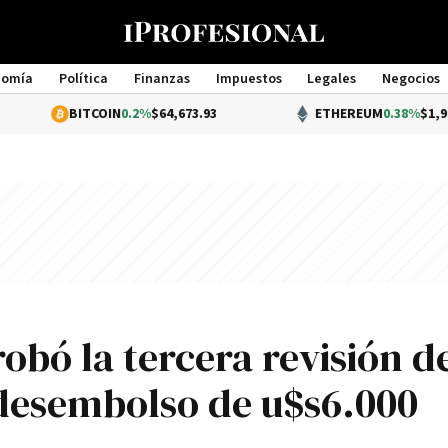
nomía
Política
Finanzas
Impuestos
Legales
Negocios
Management
ITCOIN
0.2%
$64,673.93
ETHEREUM
0.38%
$1,904.70
obó la tercera revisión d
 desembolso de u$s6.000