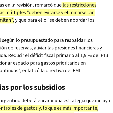
s en la revisión, remarcó que
las restricciones
as múltiples "deben evitarse y eliminarse tan
mitan",
y que para ello "se deben abordar los
al según lo presupuestado para respaldar los
n de reservas, aliviar las presiones financieras y
da. Reducir el déficit fiscal primario al 1,9 % del PIB
ionar espacio para gastos prioritarios en
ontinuos", enfatizó la directiva del FMI.
ias por los subsidios
 argentino deberá encarar una estrategia que incluya
controles de gastos y, lo que es más importante,