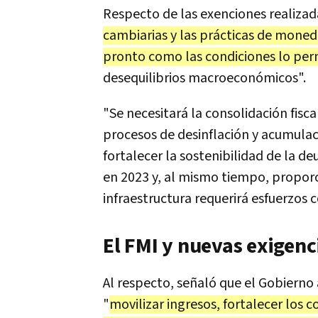
Respecto de las exenciones realizada
cambiarias y las prácticas de moned
pronto como las condiciones lo per
desequilibrios macroeconómicos".
"Se necesitará la consolidación fisc
procesos de desinflación y acumulació
fortalecer la sostenibilidad de la deu
en 2023 y, al mismo tiempo, proporc
infraestructura requerirá esfuerzos c
El FMI y nuevas exigenc
Al respecto, señaló que el Gobierno
"
movilizar ingresos, fortalecer los 