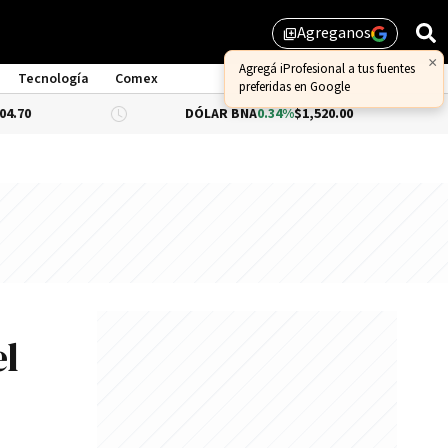
Agreganos
library_add
Tecnología
Comex
DÓLAR BNA
0.34%
$1,520.00
DÓLAR BLU
el