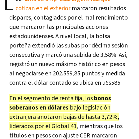
L
cotizan en el exterior
marcaron resultados
dispares, contagiados por el mal rendimiento
que marcaron las principales acciones
estadounidenses. A nivel local, la bolsa
porteña extendió las subas por décima sesión
consecutiva y marcó una subida de 3,58%. Así,
registró un nuevo máximo histórico en pesos
al negociarse en 202.559,85 puntos y medida
contra el dólar contado se ubica en u$s585.
En el segmento de renta fija, los
bonos
soberanos en dólares
bajo legislación
extranjera anotaron bajas de hasta 3,72%,
liderados por el Global 41
, mientras que los
títulos en pesos con ajuste CER marcaron