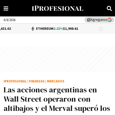
Agreganos
library_add
6/8/2026
ETHEREUM
2.22%
$1,908.61
DÓLAR B
IPROFESIONAL
|
FINANZAS
|
MERCADOS
Las acciones argentinas en
Wall Street operaron con
altibajos y el Merval superó los