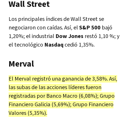
Wall Street
Los principales índices de Wall Street se
negociaron con caídas. Así, el
S&P 500
bajó
1,20%; el industrial
Dow Jones
restó 1,10 %; y
el tecnológico
Nasdaq
cedió 1,35%.
Merval
El Merval registró una ganancia de 3,58%. Así,
las subas de las acciones líderes fueron
registradas por Banco Macro (6,08%); Grupo
Financiero Galicia (5,69%); Grupo Financiero
Valores (5,35%).