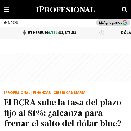
Agreganos
library_add
6/8/2026
ETHEREUM
0.71%
$1,873.58
DÓLAR BNA
$1,515
IPROFESIONAL
|
FINANZAS
|
CRISIS CAMBIARIA
El BCRA sube la tasa del plazo
fijo al 81%: ¿alcanza para
frenar el salto del dólar blue?