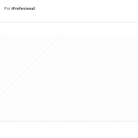
Por
iProfesional