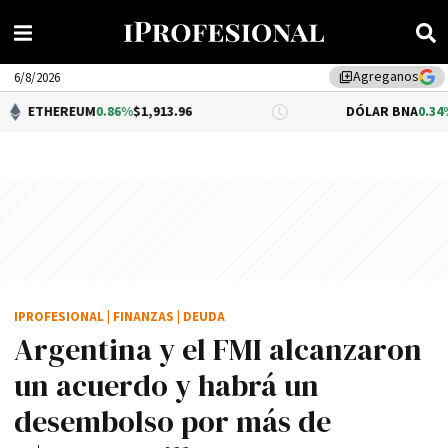
Agreganos
library_add
6/8/2026
UM
0.86%
$1,913.96
DÓLAR BNA
0.34%
$1,520.00
IPROFESIONAL
|
FINANZAS
|
DEUDA
Argentina y el FMI alcanzaron
un acuerdo y habrá un
desembolso por más de