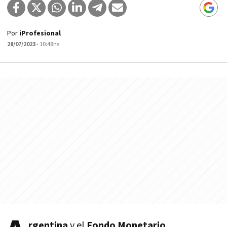
Por
iProfesional
28/07/2023
- 10:48hs
rgentina
y el
Fondo Monetario