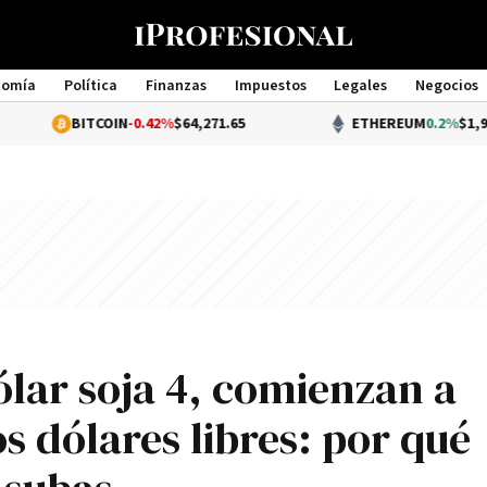
nomía
Política
Finanzas
Impuestos
Legales
Negocios
Management
ITCOIN
-0.42%
$64,271.65
ETHEREUM
0.2%
$1,901.43
dólar soja 4, comienzan a
 dólares libres: por qué