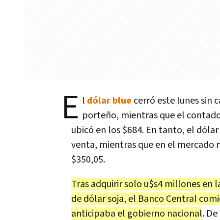
E
l
dólar blue
cerró este lunes sin 
porteño, mientras que el contado 
ubicó en los $684. En tanto, el dóla
venta, mientras que en el mercado 
$350,05.
Tras adquirir solo u$s4 millones en 
de dólar soja, el Banco Central com
anticipaba el gobierno nacional
. De