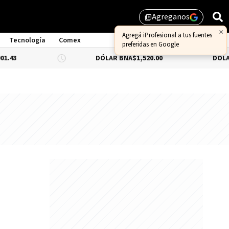
Agreganos
library_add
×
Agregá iProfesional a tus fuentes
Tecnología
Comex
preferidas en Google
DÓLAR BNA
$1,520.00
DÓLAR BLUE
-0.6