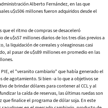
administración Alberto Fernández, en las que
uales u$s506 millones fueron adquiridos desde el
s que el ritmo de compras se desaceleró
e u$s57 millones diarios de los tres días previos a
o, la liquidación de cereales y oleaginosas casi
ado, al pasar de u$s89 millones en promedio en las
llones.
l PIE, el "veranito cambiario" que había generado el
de agotamiento. Si bien -a lo que a objetivos se
ivo de brindar dólares para contener al CCL y al
ndizar la caída de reservas, las últimas ruedas son
z que finalice el programa de dólar soja. En este
os sacudones en el mercado cambiario, producto de