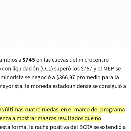
cambios a
$745
en las cuevas del microcentro
con liquidación (CCL) superó los $757 y el MEP se
r minorista se negoció a $366,97 promedio para la
mayorista, la moneda estadounidense se consiguió a
las últimas cuatro ruedas, en el marco del programa
ienza a mostrar magros resultados que no
 esta forma, la racha positiva del BCRA se extendió a