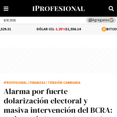
Agreganos
library_add
8/8/2026
DÓLAR CCL
-1.25%
$1,556.14
BITCOIN
0.11%
$65,0
IPROFESIONAL
|
FINANZAS
|
TENSIÓN CAMBIARIA
Alarma por fuerte
dolarización electoral y
masiva intervención del BCRA: