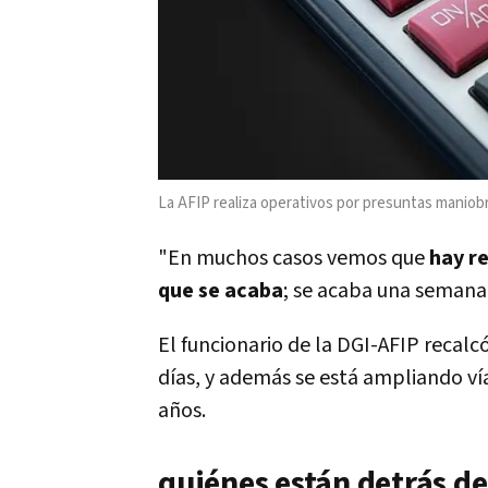
La AFIP realiza operativos por presuntas maniobra
"En muchos casos vemos que
hay r
que se acaba
; se acaba una semana y
El funcionario de la DGI-AFIP recalc
días, y además se está ampliando ví
años.
quiénes están detrás de