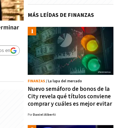
MÁS LEÍDAS DE FINANZAS
terminar
os en
FINANZAS
/ La lupa del mercado
Nuevo semáforo de bonos de la
City revela qué títulos conviene
comprar y cuáles es mejor evitar
Por
Daniel Alberti