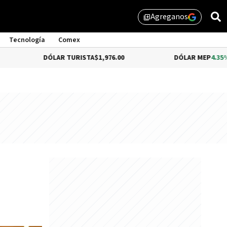
Agreganos
library_add
Tecnología
Comex
DÓLAR TURISTA
$1,976.00
DÓLAR MEP
4.35%
$1,579.46