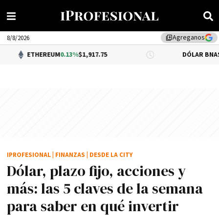
Agreganos
library_add
8/8/2026
REUM
0.13%
$1,917.75
DÓLAR BNA
$1,520.00
IPROFESIONAL
|
FINANZAS
|
DESDE LA CITY
Dólar, plazo fijo, acciones y
más: las 5 claves de la semana
para saber en qué invertir