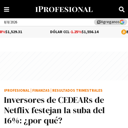
Agreganos
library_add
8/8/2026
31
DÓLAR CCL
-1.25%
$1,556.14
BITCOIN
0.
IPROFESIONAL
|
FINANZAS
|
RESULTADOS TRIMESTRALES
Inversores de CEDEARs de
Netflix festejan la suba del
16%: ¿por qué?