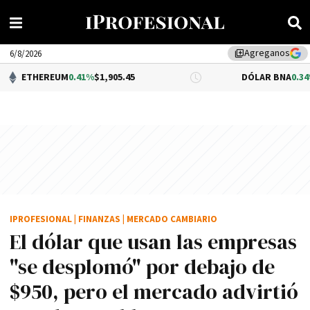
Agreganos
library_add
6/8/2026
UM
0.41%
$1,905.45
DÓLAR BNA
0.34%
$1,520.00
IPROFESIONAL
|
FINANZAS
|
MERCADO CAMBIARIO
El dólar que usan las empresas
"se desplomó" por debajo de
$950, pero el mercado advirtió