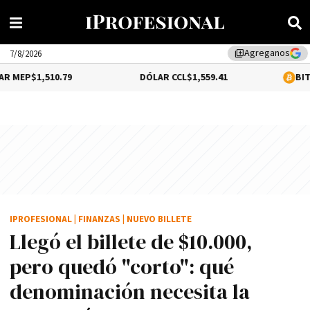
Agreganos
library_add
7/8/2026
510.79
DÓLAR CCL
$1,559.41
BITCOIN
0.16
IPROFESIONAL
|
FINANZAS
|
NUEVO BILLETE
Llegó el billete de $10.000,
pero quedó "corto": qué
denominación necesita la