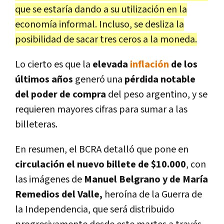
que se estaría dando a su utilización en la
economía informal. Incluso, se desliza la
posibilidad de sacar tres ceros a la moneda.
Lo cierto es que la
elevada
inflación
de los
últimos años
generó una
pérdida notable
del poder de compra
del peso argentino, y se
requieren mayores cifras para sumar a las
billeteras.
En resumen, el BCRA detalló que pone en
circulación el nuevo billete de $10.000
, con
las imágenes de
Manuel Belgrano y de María
Remedios del Valle,
heroína de la Guerra de
la Independencia, que será distribuido