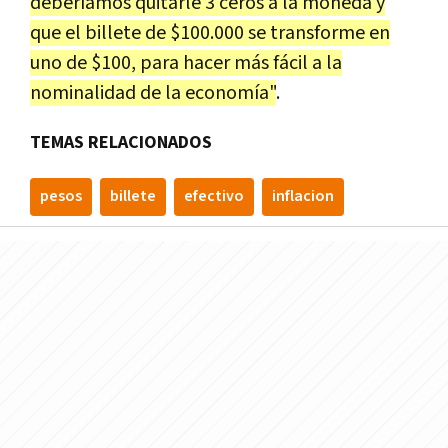
deberíamos quitarle 3 ceros a la moneda y
que el billete de $100.000 se transforme en
uno de $100, para hacer más fácil a la
nominalidad de la economía"
.
TEMAS RELACIONADOS
pesos
billete
efectivo
inflacion