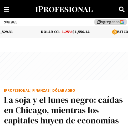
Agreganos
library_add
9/8/2026
DÓLAR CCL
-1.25%
$1,556.14
BITCOIN
0.12%
$65
IPROFESIONAL
|
FINANZAS
|
DÓLAR AGRO
La soja y el lunes negro: caídas
en Chicago, mientras los
capitales huyen de economías