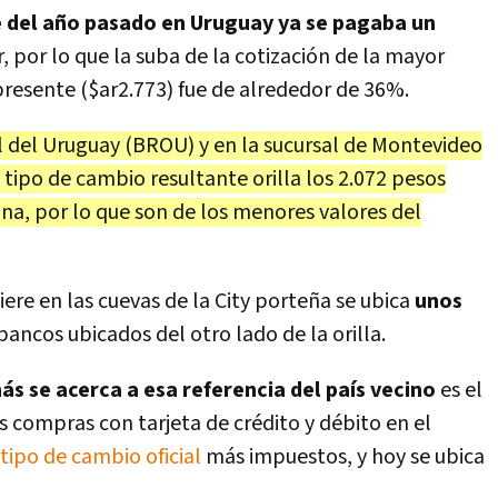
 del año pasado en Uruguay ya se pagaba un
, por lo que la suba de la cotización de la mayor
presente ($ar2.773) fue de alrededor de 36%.
l del Uruguay (BROU) y en la sucursal de Montevideo
 tipo de cambio resultante orilla los 2.072 pesos
a, por lo que son de los menores valores del
ere en las cuevas de la City porteña se ubica
unos
bancos ubicados del otro lado de la orilla.
ás se acerca a esa referencia
del país vecino
es el
s compras con tarjeta de crédito y débito en el
tipo de cambio oficial
más impuestos, y hoy se ubica