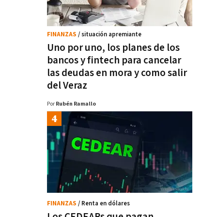
FINANZAS
/ situación apremiante
Uno por uno, los planes de los
bancos y fintech para cancelar
las deudas en mora y como salir
del Veraz
Por
Rubén Ramallo
FINANZAS
/ Renta en dólares
Los CEDEARs que pagan