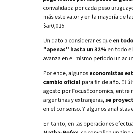
convalidaba por cada peso uruguayo
más este valor y en la mayoría de la
$ar0,015.
Un dato a considerar es que
en todo
"apenas" hasta un 32%
en todo el
avanza en el mismo período un ac
Por ende, algunos
economistas est
cambio oficial
para fin de año. El 
agosto por FocusEconomics, entre 
argentinas y extranjeras,
se proyect
en el consenso. Y algunos analistas
En tanto, en las operaciones efectu
Matba-Rofex,
se convalida un tipo