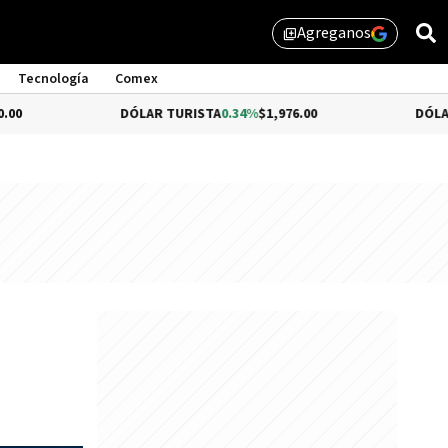
Agreganos
library_add
Tecnología
Comex
DÓLAR TURISTA
0.34%
$1,976.00
DÓLAR MEP
$1,