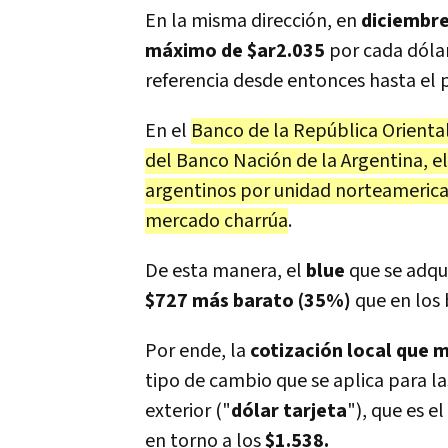
En la misma dirección, en
diciembre
máximo de $ar2.035
por cada dólar
referencia desde entonces hasta el 
En el
Banco de la República Orienta
del Banco Nación de la Argentina, el
argentinos por unidad norteamerican
mercado charrúa
.
De esta manera, el
blue
que se adqui
$727 más barato (35%)
que en los 
Por ende, la
cotización local que m
tipo de cambio que se aplica para la
exterior ("
dólar tarjeta
"), que es el
en torno a los
$1.538.