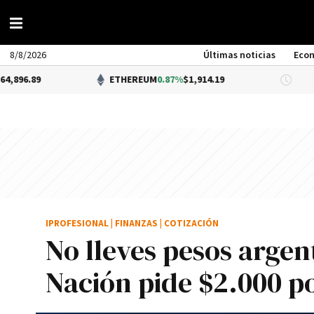
8/8/2026
Últimas noticias
Eco
ETHEREUM
0.87%
$1,914.19
DÓLA
IPROFESIONAL
|
FINANZAS
|
COTIZACIÓN
No lleves pesos argen
Nación pide $2.000 p