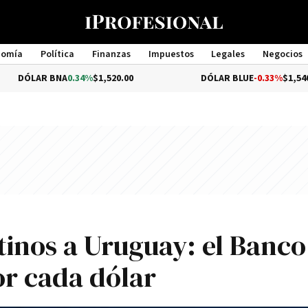
nomía
Política
Finanzas
Impuestos
Legales
Negocios
Management
R BNA
0.34%
$1,520.00
DÓLAR BLUE
-0.33%
$1,540.00
tinos a Uruguay: el Banco
or cada dólar