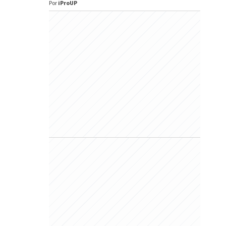
Por
iProUP