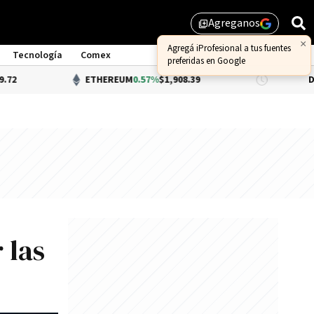
Agreganos
library_add
Tecnología
Comex
ETHEREUM
0.57%
$1,908.39
DÓLAR BNA
 las