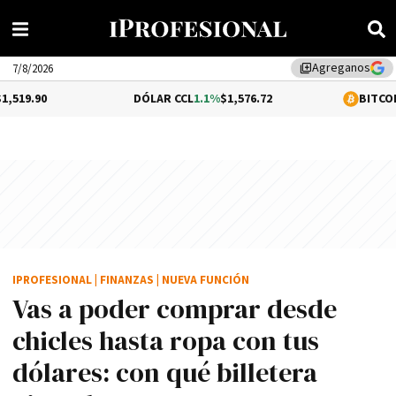
Agreganos
library_add
7/8/2026
DÓLAR CCL
1.1%
$1,576.72
BITCOIN
-0.18%
$64
IPROFESIONAL
|
FINANZAS
|
NUEVA FUNCIÓN
Vas a poder comprar desde
chicles hasta ropa con tus
dólares: con qué billetera