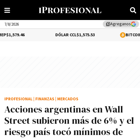
Agreganos
library_add
7/8/2026
6
DÓLAR CCL
$1,575.53
BITCOIN
0.8%
$64,7
IPROFESIONAL
|
FINANZAS
|
MERCADOS
Acciones argentinas en Wall
Street subieron más de 6% y el
riesgo país tocó mínimos de