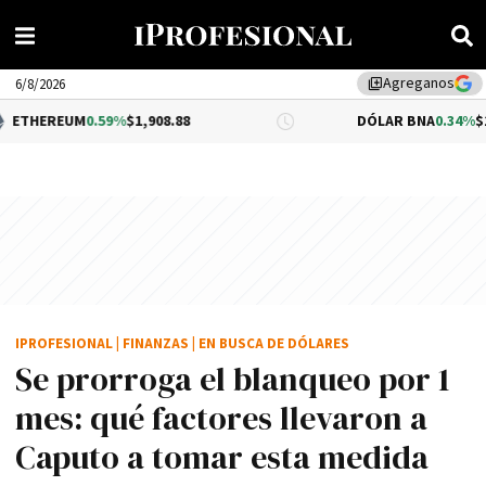
Agreganos
library_add
6/8/2026
M
0.59%
$1,908.88
DÓLAR BNA
0.34%
$1,520.00
IPROFESIONAL
|
FINANZAS
|
EN BUSCA DE DÓLARES
Se prorroga el blanqueo por 1
mes: qué factores llevaron a
Caputo a tomar esta medida