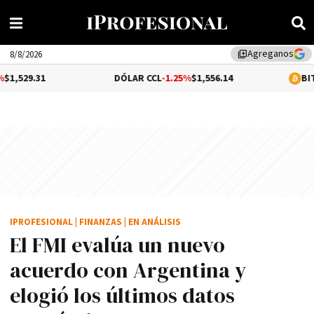
Agreganos
library_add
8/8/2026
DÓLAR CCL
-1.25%
$1,556.14
BITCOIN
0.06%
$
IPROFESIONAL
|
FINANZAS
|
EN ANÁLISIS
El FMI evalúa un nuevo
acuerdo con Argentina y
elogió los últimos datos