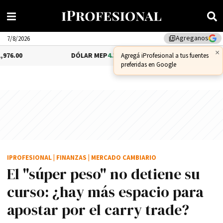
Agreganos
library_add
7/8/2026
×
DÓLAR MEP
4.35%
$1,579.46
DÓLAR CCL
1.
Agregá iProfesional a tus fuentes
preferidas en Google
IPROFESIONAL
|
FINANZAS
|
MERCADO CAMBIARIO
El "súper peso" no detiene su
curso: ¿hay más espacio para
apostar por el carry trade?