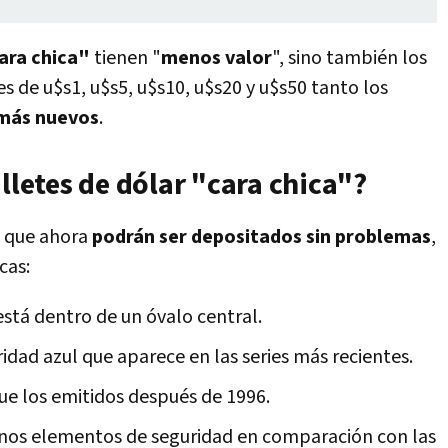
cara chica"
tienen "
menos valor
", sino también los
etes de u$s1, u$s5, u$s10, u$s20 y u$s50 tanto los
 más nuevos
.
illetes de dólar "cara chica"?
, que ahora
podrán ser depositados sin problemas
,
cas:
stá dentro de un óvalo central.
dad azul que aparece en las series más recientes.
e los emitidos después de 1996.
enos elementos de seguridad en comparación con las