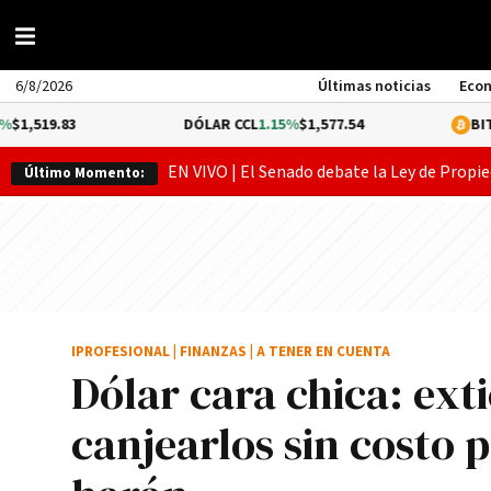
6/8/2026
Últimas noticias
Eco
DÓLAR CCL
1.15%
$1,577.54
BITCOIN
-0.18
EN VIVO | El Senado debate la Ley de Propie
Último Momento:
IPROFESIONAL
|
FINANZAS
|
A TENER EN CUENTA
Dólar cara chica: ext
canjearlos sin costo 