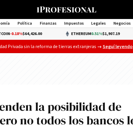
nomía
Política
Finanzas
Impuestos
Legales
Negocios
Management
%
$64,426.00
ETHEREUM
0.51%
$1,907.19
Gobierno busca a
dad Privada sin la reforma de tierras extranjeras
→
Seguí leyendo
ienden la posibilidad de
pero no todos los bancos l