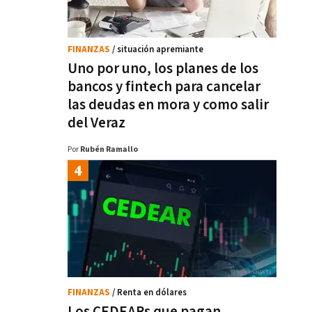
FINANZAS
/ situación apremiante
Uno por uno, los planes de los
bancos y fintech para cancelar
las deudas en mora y como salir
del Veraz
Por
Rubén Ramallo
FINANZAS
/ Renta en dólares
Los CEDEARs que pagan