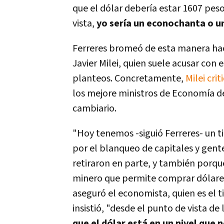
que el dólar debería estar 1607 pes
vista,
yo sería un econochanta o u
Ferreres bromeó de esta manera haci
Javier Milei, quien suele acusar con 
planteos. Concretamente,
Milei cri
los mejore ministros de Economía de 
cambiario.
"Hoy tenemos -siguió Ferreres- un ti
por el blanqueo de capitales y gent
retiraron en parte, y también porque
minero que permite comprar dólares,
aseguró el economista, quien es el t
insistió, "desde el punto de vista de
que el dólar está en un nivel que