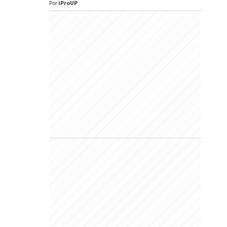
Por
iProUP