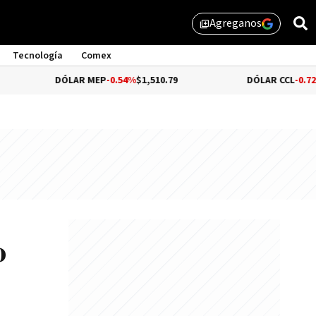
Agreganos
library_add
Tecnología
Comex
DÓLAR MEP
-0.54%
$1,510.79
DÓLAR CCL
-0.72%
$1,559.41
o