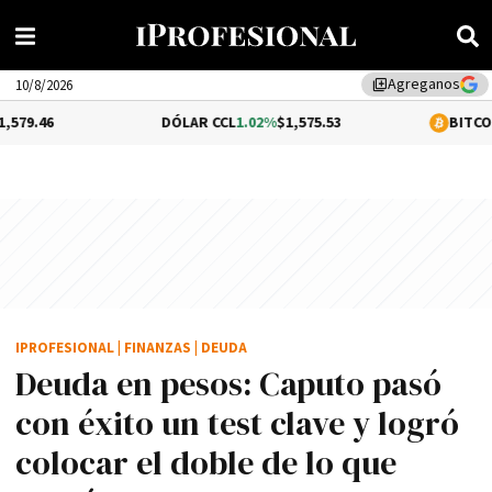
Agreganos
library_add
10/8/2026
DÓLAR CCL
1.02%
$1,575.53
BITCOIN
-0.46%
$64,
IPROFESIONAL
|
FINANZAS
|
DEUDA
Deuda en pesos: Caputo pasó
con éxito un test clave y logró
colocar el doble de lo que