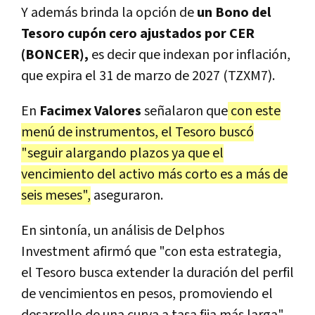
Y además brinda la opción de
un Bono del
Tesoro cupón cero ajustados por CER
(BONCER),
es decir que indexan por inflación,
que expira el 31 de marzo de 2027 (TZXM7).
En
Facimex Valores
señalaron que
con este
menú de instrumentos, el Tesoro buscó
"seguir alargando plazos ya que el
vencimiento del activo más corto es a más de
seis meses",
aseguraron.
En sintonía, un análisis de Delphos
Investment afirmó que "con esta estrategia,
el Tesoro busca extender la duración del perfil
de vencimientos en pesos, promoviendo el
desarrollo de una curva a tasa fija más larga".