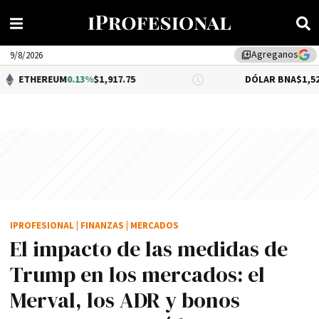
Agreganos
library_add
9/8/2026
UM
0.13%
$1,917.75
DÓLAR BNA
$1,520.00
IPROFESIONAL
|
FINANZAS
|
MERCADOS
El impacto de las medidas de
Trump en los mercados: el
Merval, los ADR y bonos