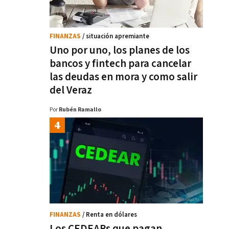
FINANZAS
/ situación apremiante
Uno por uno, los planes de los
bancos y fintech para cancelar
las deudas en mora y como salir
del Veraz
Por
Rubén Ramallo
FINANZAS
/ Renta en dólares
Los CEDEARs que pagan