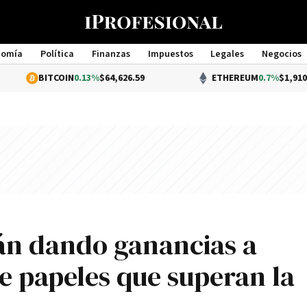
nomía
Política
Finanzas
Impuestos
Legales
Negocios
Management
TCOIN
0.13%
$64,626.59
ETHEREUM
0.7%
$1,910.91
tán dando ganancias a
e papeles que superan la