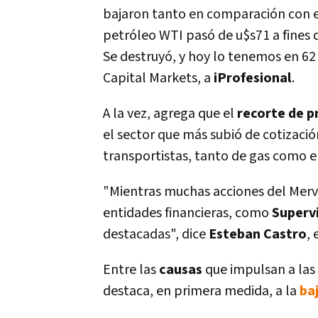
bajaron tanto en comparación con el 
petróleo WTI pasó de u$s71 a fines 
Se destruyó, y hoy lo tenemos en 62
Capital Markets, a
iProfesional
.
A la vez, agrega que el
recorte de p
el sector que más subió de cotizació
transportistas, tanto de gas como el
"Mientras muchas acciones del Merv
entidades financieras, como
Superv
destacadas", dice
Esteban Castro
,
Entre las
causas
que impulsan a las
destaca, en primera medida, a la
ba