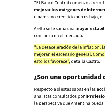
"El Banco Central comenzó a recorta
mejorar los márgenes de intermed
dinamismo crediticio aún es bajo, el
A ello se le suma una
mayor estabi
confianza en el mercado.
"La desaceleración de la inflación, la
mejoran el escenario general. Como
esto los favorece",
detalla Castro.
¿Son una oportunidad d
Respecto a si estas subas en las
acc
analistas consultados por
iProfesio
la perspectiva que Argentina pueda 