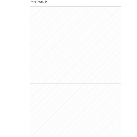
Por
iProUP