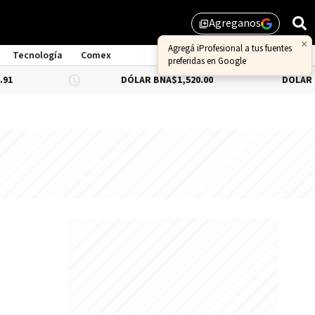
Agreganos
library_add
×
Agregá iProfesional a tus fuentes
Tecnología
Comex
preferidas en Google
DÓLAR BNA
$1,520.00
DÓLAR BLUE
-0.66%