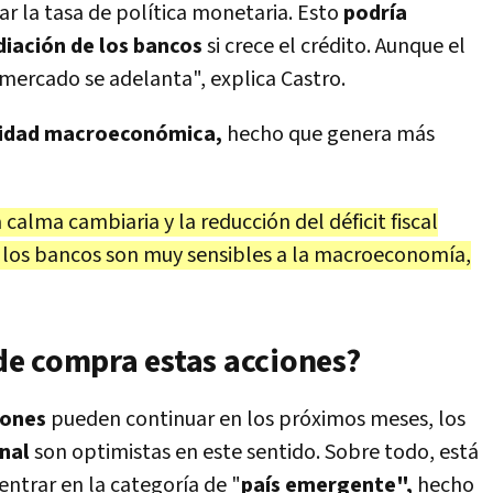
r la tasa de política monetaria. Esto
podría
iación de los bancos
si crece el crédito. Aunque el
 mercado se adelanta", explica Castro.
lidad macroeconómica,
hecho que genera más
 calma cambiaria y la reducción del déficit fiscal
 los bancos son muy sensibles a la macroeconomía,
e compra estas acciones?
iones
pueden continuar en los próximos meses, los
nal
son optimistas en este sentido. Sobre todo, está
entrar en la categoría de "
país emergente",
hecho