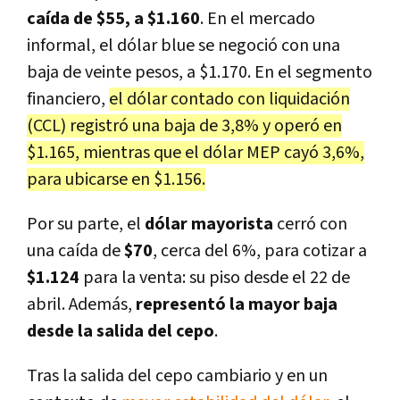
caída de $55, a $1.160
. En el mercado
informal, el dólar blue se negoció con una
baja de veinte pesos, a $1.170. En el segmento
financiero,
el dólar contado con liquidación
(CCL) registró una baja de 3,8% y operó en
$1.165, mientras que el dólar MEP cayó 3,6%,
para ubicarse en $1.156.
Por su parte, el
dólar mayorista
cerró con
una caída de
$70
, cerca del 6%, para cotizar a
$1.124
para la venta: su piso desde el 22 de
abril. Además,
representó la mayor baja
desde la salida del cepo
.
Tras la salida del cepo cambiario y en un