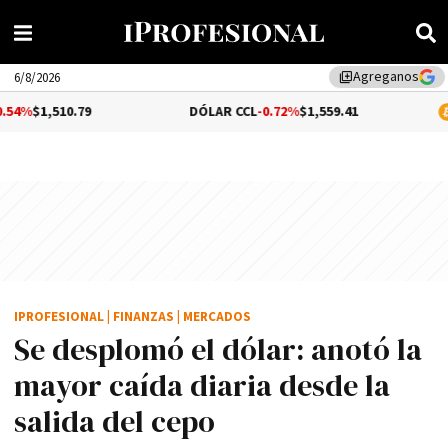
Agreganos
library_add
6/8/2026
10.79
DÓLAR CCL
-0.72%
$1,559.41
BITCOIN
IPROFESIONAL
|
FINANZAS
|
MERCADOS
Se desplomó el dólar: anotó la
mayor caída diaria desde la
salida del cepo