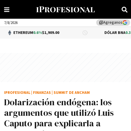
Agreganos
library_add
7/8/2026
EUM
0.6%
$1,909.00
DÓLAR BNA
0.34%
$1,520.00
IPROFESIONAL
|
FINANZAS
|
SUMMIT DE ANCHAM
Dolarización endógena: los
argumentos que utilizó Luis
Caputo para explicarla a