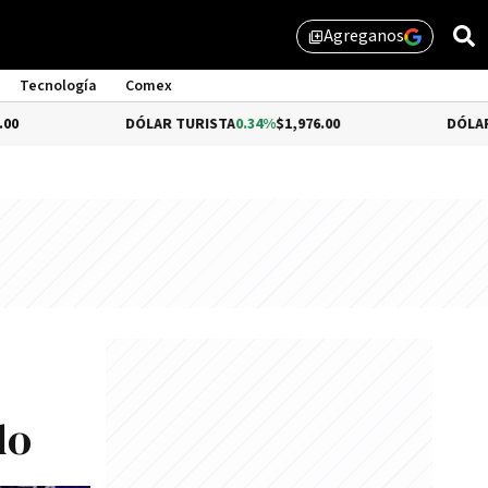
Agreganos
library_add
Tecnología
Comex
DÓLAR TURISTA
0.34%
$1,976.00
DÓLAR MEP
-0.54%
do