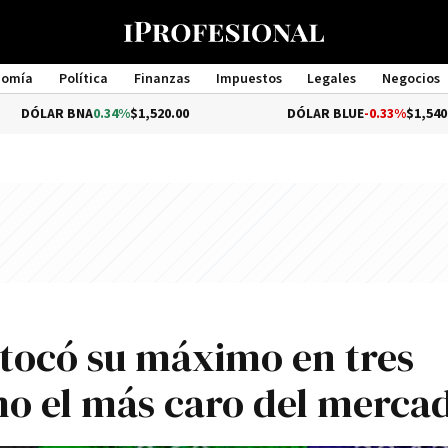
nomía
Política
Finanzas
Impuestos
Legales
Negocios
Management
NA
0.34%
$1,520.00
DÓLAR BLUE
-0.33%
$1,540.00
, tocó su máximo en tres
o el más caro del merca