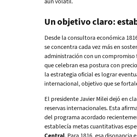
aún volátil.
Un objetivo claro: estab
Desde la consultora económica 1816
se concentra cada vez más en soste
administración con un compromiso fir
que celebran esa postura con precios
la estrategia oficial es lograr even
internacional, objetivo que se fortal
El presidente Javier Milei dejó en c
reservas internacionales. Esta afir
del programa acordado recientemen
establecía metas cuantitativas espec
Central
. Para 1816, esa disonancia 