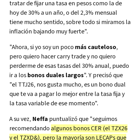
tratar de fijar una tasa en pesos como la de
hoy de 30% a un año, o del 2,3% mensual
tiene mucho sentido, sobre todo si miramos la
inflación bajando muy fuerte".
"Ahora, si yo soy un poco
más cauteloso
,
pero quiero hacer carry trade y no quiero
perderme de esas tasas del 30% anual, puedo
ir a los
bonos duales largos
". Y precisó que
"el TTJ26, nos gusta mucho, es un bono dual
que te va a pagar lo mejor entre la tasa fija y
la tasa variable de ese momento".
A su vez,
Neffa
puntualizó que "seguimos
recomendando
algunos bonos CER (el TZX26
y el TZXD&), pero la mayoría son LECAPs que