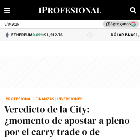
Agreganos
library_add
9/8/2026
REUM
0.69%
$1,912.76
DÓLAR BNA
$1,520.00
IPROFESIONAL
|
FINANZAS
|
INVERSIONES
Veredicto de la City:
¿momento de apostar a pleno
por el carry trade o de