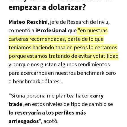
empezar a dolarizar?
Mateo Reschini
, jefe de Research de Inviu,
comentó a
iProfesional
que
"en nuestras
carteras recomendadas, parte de lo que
teníamos haciendo tasa en pesos lo cerramos
porque estamos tratando de evitar volatilidad
y porque nos gustan algunos rendimientos
para acercarnos en nuestros benchmark cero
o benchmark dólares".
"Si una persona me plantea hacer
carry
trade
, en estos niveles de tipo de cambio se
lo reservaría a los perfiles más
arriesgados
", acotó.