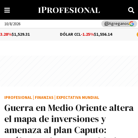
Agreganos
library_add
10/8/2026
.31
DÓLAR CCL
-1.25%
$1,556.14
BITCOIN
$
IPROFESIONAL
|
FINANZAS
|
EXPECTATIVA MUNDIAL
Guerra en Medio Oriente altera
el mapa de inversiones y
amenaza al plan Caputo: