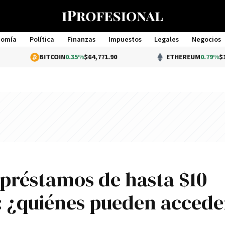
nomía
Política
Finanzas
Impuestos
Legales
Negocios
Management
BITCOIN
0.35%
$64,771.90
ETHEREUM
0.79%
$1,912.60
préstamos de hasta $10
: ¿quiénes pueden accede