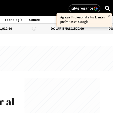
Agreganos
library_add
×
Agregá iProfesional a tus fuentes
Tecnología
Comex
preferidas en Google
DÓLAR BNA
$1,520.00
DÓLAR BLUE
-
r al