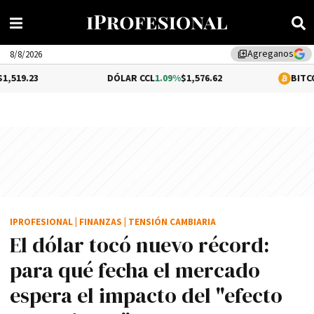
Agreganos
library_add
8/8/2026
DÓLAR CCL
1.09%
$1,576.62
BITCOIN
0.13%
$64
IPROFESIONAL
|
FINANZAS
|
TENSIÓN CAMBIARIA
El dólar tocó nuevo récord:
para qué fecha el mercado
espera el impacto del "efecto