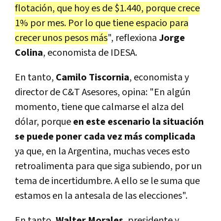
flotación, que hoy es de $1.440, porque crece
1% por mes. Por lo que tiene espacio para
crecer unos pesos más
", reflexiona
Jorge
Colina
, economista de IDESA.
En tanto,
Camilo
Tiscornia
, economista y
director de C&T Asesores, opina: "En algún
momento, tiene que calmarse el alza del
dólar, porque
en este escenario la situación
se puede poner cada vez más complicada
ya que, en la Argentina, muchas veces esto
retroalimenta para que siga subiendo, por un
tema de incertidumbre. A ello se le suma que
estamos en la antesala de las elecciones".
En tanto,
Walter Morales
, presidente y