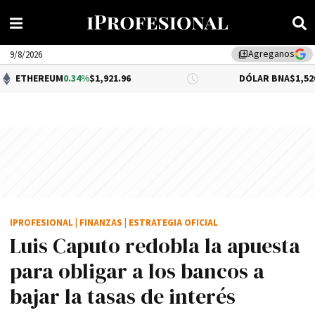
Agreganos
library_add
9/8/2026
UM
0.34%
$1,921.96
DÓLAR BNA
$1,520.00
IPROFESIONAL
|
FINANZAS
|
ESTRATEGIA OFICIAL
Luis Caputo redobla la apuesta
para obligar a los bancos a
bajar la tasas de interés