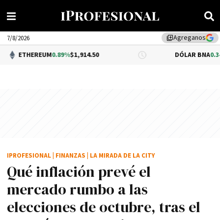
Agreganos
library_add
7/8/2026
EUM
0.89%
$1,914.50
DÓLAR BNA
0.34%
$1,520.00
IPROFESIONAL
|
FINANZAS
|
LA MIRADA DE LA CITY
Qué inflación prevé el
mercado rumbo a las
elecciones de octubre, tras el