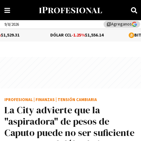
Agreganos
library_add
9/8/2026
DÓLAR CCL
-1.25%
$1,556.14
BITCOIN
0.69%
$
IPROFESIONAL
|
FINANZAS
|
TENSIÓN CAMBIARIA
La City advierte que la
"aspiradora" de pesos de
Caputo puede no ser suficiente