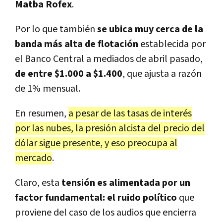
Matba Rofex
.
Por lo que también
se ubica muy cerca de la
banda más alta de flotación
establecida por
el Banco Central a mediados de abril pasado,
de entre $1.000 a $1.400
, que ajusta a razón
de 1% mensual.
En resumen,
a pesar de las tasas de interés
por las nubes, la presión alcista del precio del
dólar sigue presente, y eso preocupa al
mercado
.
Claro, esta
tensión es alimentada por un
factor fundamental: el ruido político
que
proviene del caso de los audios que encierra