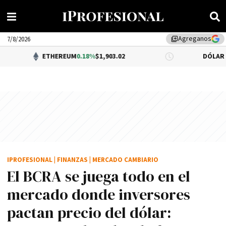
Agreganos
library_add
7/8/2026
ETHEREUM
0.18%
$1,903.02
DÓLAR BNA
$1,520.
IPROFESIONAL
|
FINANZAS
|
MERCADO CAMBIARIO
El BCRA se juega todo en el
mercado donde inversores
pactan precio del dólar: