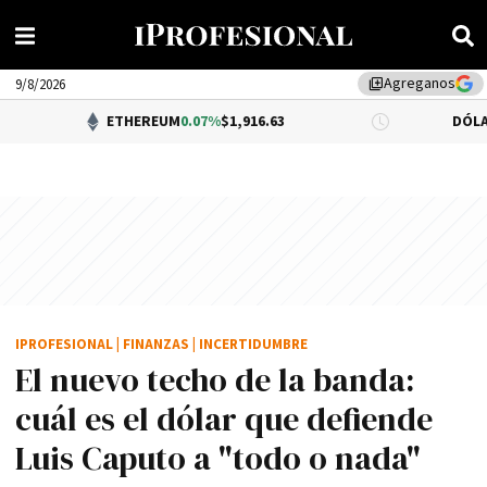
Agreganos
library_add
9/8/2026
ETHEREUM
0.07%
$1,916.63
DÓLAR BNA
$1,520
IPROFESIONAL
|
FINANZAS
|
INCERTIDUMBRE
El nuevo techo de la banda:
cuál es el dólar que defiende
Luis Caputo a "todo o nada"