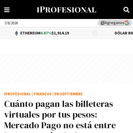
Agreganos
library_add
7/8/2026
THEREUM
0.87%
$1,914.19
DÓLAR BNA
0.34%
$1,52
IPROFESIONAL
|
FINANZAS
|
EN SEPTIEMBRE
Cuánto pagan las billeteras
virtuales por tus pesos:
Mercado Pago no está entre