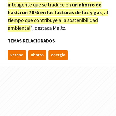
inteligente que se traduce en
un ahorro de
hasta un 70% en las facturas de luz y gas
, al
tiempo que contribuye a la sostenibilidad
ambiental
", destaca Maltz.
TEMAS RELACIONADOS
verano
ahorro
energía