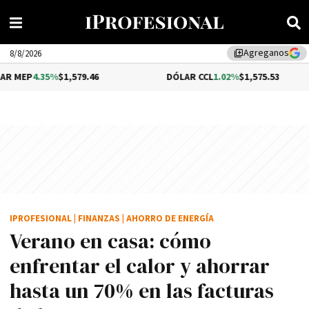
Agreganos
library_add
8/8/2026
%
$1,579.46
DÓLAR CCL
1.02%
$1,575.53
BIT
IPROFESIONAL
|
FINANZAS
|
AHORRO DE ENERGÍA
Verano en casa: cómo
enfrentar el calor y ahorrar
hasta un 70% en las facturas