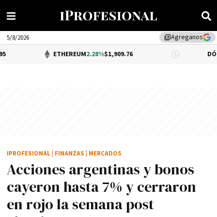
Agreganos
library_add
5/8/2026
ETHEREUM
2.28%
$1,909.76
DÓLAR BNA
0.34
IPROFESIONAL
|
FINANZAS
|
MERCADOS
Acciones argentinas y bonos
cayeron hasta 7% y cerraron
en rojo la semana post