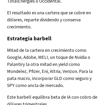
TotalEnergies
o
Occidental
.
El resultado es una cartera que
se cubre en
dólares
, reparte
dividendo
y conserva
crecimiento
.
Estrategia barbell
Mitad de la cartera en
crecimiento
como
Google
,
Adobe
,
MELI
, un toque de
Nvidia
o
Palantir
y la otra mitad en
yield
como
Mondelez
,
Pfizer
,
Eni
,
Altria
,
Verizon
. Para la
pata macro, incorporar
GLD
como seguro y
SPY
como ancla de mercado.
Este barbell equilibra
beta de IA
con
cobro de
dólares
trimestrales.