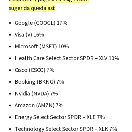
sugerida queda así:
Google (
GOOGL
) 17%
Visa (
V
) 16%
Microsoft (
MSFT
) 10%
Health Care Select Sector
SPDR
–
XLV
10%
Cisco (
CSCO
) 7%
Booking (
BKNG
) 7%
Nvidia (
NVDA
) 7%
Amazon (
AMZN
) 7%
Energy Select Sector
SPDR
–
XLE
7%
Technology Select Sector
SPDR
–
XLK
7%