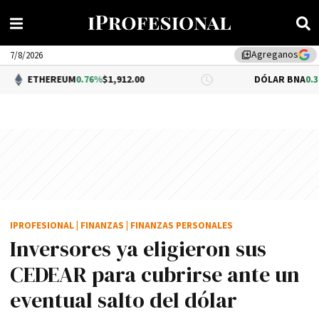
Agreganos
library_add
7/8/2026
REUM
0.76%
$1,912.00
DÓLAR BNA
0.34%
$1,520.00
IPROFESIONAL
|
FINANZAS
|
FINANZAS PERSONALES
Inversores ya eligieron sus
CEDEAR para cubrirse ante un
eventual salto del dólar