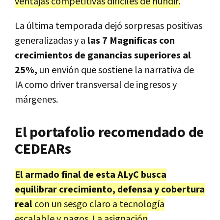
ventajas competitivas difíciles de hundir.
La última temporada dejó
sorpresas positivas
generalizadas
y a
las
7 Magnificas con
crecimientos de ganancias superiores al
25%
,
un envión que sostiene la narrativa de
IA
como driver transversal de ingresos y
márgenes.
El portafolio recomendado de
CEDEARs
El armado final de esta ALyC busca
equilibrar crecimiento, defensa y cobertura
real
con un sesgo claro a tecnología
escalable y pagos. La asignación