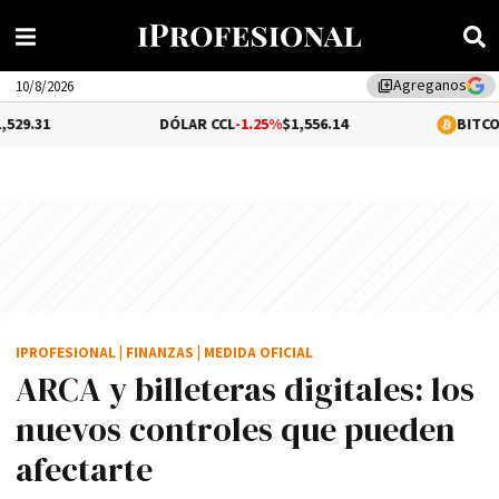
Agreganos
library_add
10/8/2026
DÓLAR CCL
-1.25%
$1,556.14
BITCOIN
-0.07%
$65
IPROFESIONAL
|
FINANZAS
|
MEDIDA OFICIAL
ARCA y billeteras digitales: los
nuevos controles que pueden
afectarte