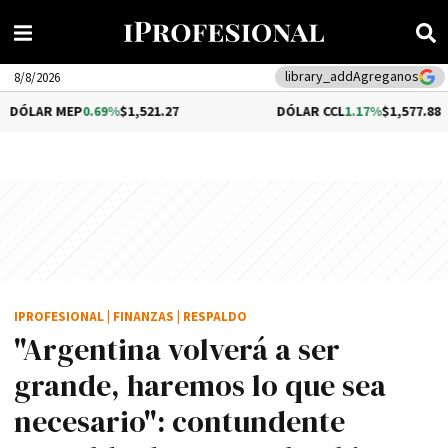
library_add
Agreganos
8/8/2026
P
0.69%
$1,521.27
DÓLAR CCL
1.17%
$1,577.88
IPROFESIONAL
|
FINANZAS
|
RESPALDO
"Argentina volverá a ser
grande, haremos lo que sea
necesario": contundente