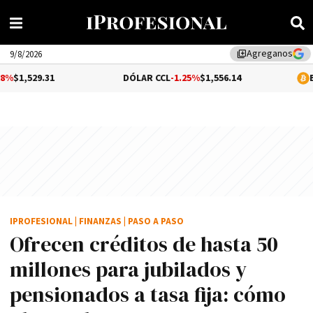
Agreganos
library_add
9/8/2026
DÓLAR CCL
-1.25%
$1,556.14
BITCOIN
0.05
IPROFESIONAL
|
FINANZAS
|
PASO A PASO
Ofrecen créditos de hasta 50
millones para jubilados y
pensionados a tasa fija: cómo