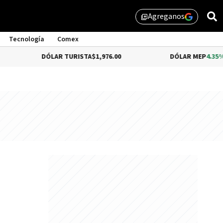
Agreganos
library_add
Tecnología
Comex
DÓLAR TURISTA
$1,976.00
DÓLAR MEP
4.35%
$1,579.46