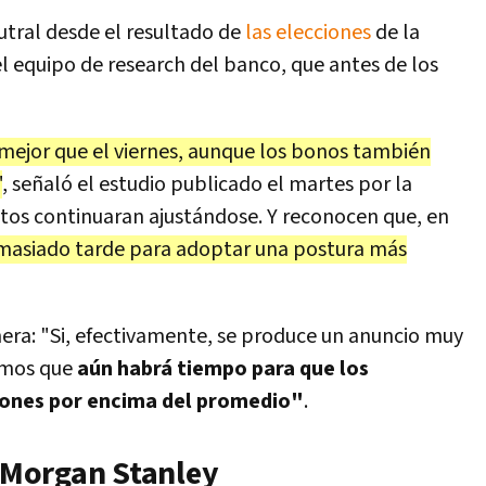
tral desde el resultado de
las elecciones
de la
el equipo de research del banco, que antes de los
mejor que el viernes, aunque los bonos también
"
, señaló el estudio publicado el martes por la
tos continuaran ajustándose. Y reconocen que, en
masiado tarde para adoptar una postura más
nera: "Si, efectivamente, se produce un anuncio muy
emos que
aún habrá tiempo para que los
iones por encima del promedio"
.
Morgan Stanley