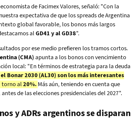
, economista de Facimex Valores, señaló: "Con la
nuestra expectativa de que los spreads de Argentina
texto global favorable, los bonos más largos
 destacamos al
GD41 y al GD38
".
sultados por ese medio prefieren los tramos cortos.
gentina (CMA)
apunta a los bonos con vencimiento
ción local: "En términos de estrategia para la deuda
 el Bonar 2030 (AL30) son los más interesantes
n torno al
20%.
Más aún, teniendo en cuenta que
antes de las elecciones presidenciales del 2027".
nos y ADRs argentinos se disparan