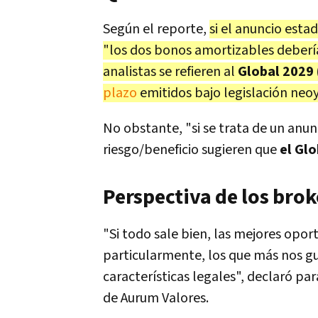
Según el reporte,
si el anuncio esta
"los dos bonos amortizables deberí
analistas se refieren al
Global 2029
plazo
emitidos bajo legislación neo
No obstante, "si se trata de un anu
riesgo/beneficio sugieren que
el Gl
Perspectiva de los brok
"Si todo sale bien, las mejores opor
particularmente, los que más nos g
características legales", declaró p
de Aurum Valores.