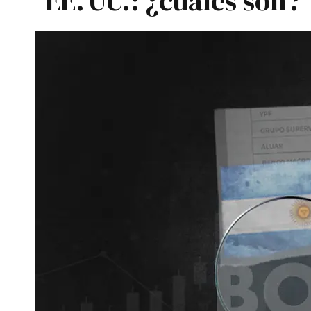
EE. UU.: ¿cuáles son?