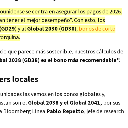
dounidense se centra en asegurar los pagos de 2026,
an tener el mejor desempeño". Con esto, los
 (GD29
) y al
Global 2030
(
GD30
),
bonos de corto
yorquina.
ncio que parece más sostenible, nuestros cálculos de
obal 2038 (GD38) es el bono más recomendable".
ers locales
tunidades las vemos en los bonos globales y,
ustan son el
Global 2038 y el Global 2041,
por sus
ara Bloomberg Línea
Pablo Repetto
, jefe de research