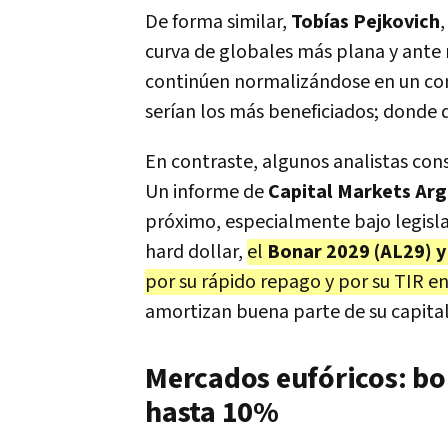
De forma similar,
Tobías Pejkovich
curva de globales más plana y ante 
continúen normalizándose en un con
serían los más beneficiados; donde
En contraste, algunos analistas con
Un informe de
Capital Markets Ar
próximo, especialmente bajo legisla
hard dollar,
el
Bonar 2029 (AL29) y
por su rápido repago y por su TIR e
amortizan buena parte de su capital 
Mercados eufóricos: bo
hasta 10%