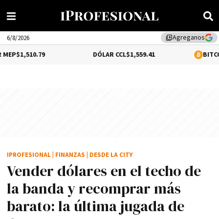
Agreganos
library_add
6/8/2026
79
DÓLAR CCL
$1,559.41
BITCOIN
$64,540.0
IPROFESIONAL
|
FINANZAS
|
DESDE LA CITY
Vender dólares en el techo de
la banda y recomprar más
barato: la última jugada de