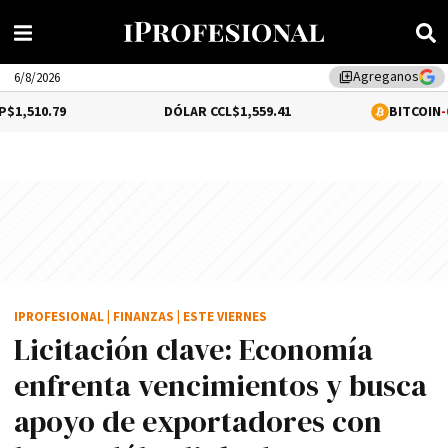
Agreganos
library_add
6/8/2026
DÓLAR CCL
$1,559.41
BITCOIN
-0.02%
$64,528
IPROFESIONAL
|
FINANZAS
|
ESTE VIERNES
Licitación clave: Economía
enfrenta vencimientos y busca
apoyo de exportadores con