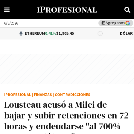
Agreganos
library_add
6/8/2026
ETHEREUM
0.41%
$1,905.45
DÓLAR BNA
0.34%
$
IPROFESIONAL
|
FINANZAS
|
CONTRADICCIONES
Lousteau acusó a Milei de
bajar y subir retenciones en 72
horas y endeudarse "al 700%