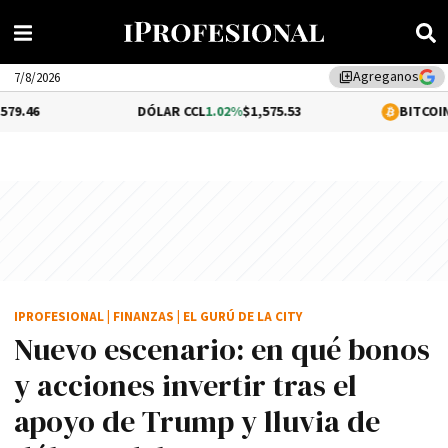
Agreganos
library_add
7/8/2026
DÓLAR CCL
1.02%
$1,575.53
BITCOIN
-0.31%
$64,33
IPROFESIONAL
|
FINANZAS
|
EL GURÚ DE LA CITY
Nuevo escenario: en qué bonos
y acciones invertir tras el
apoyo de Trump y lluvia de