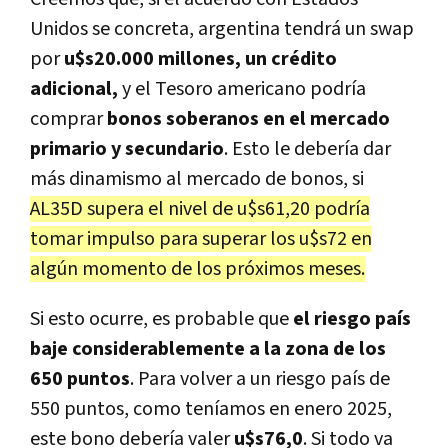
Unidos se concreta, argentina tendrá un swap
por
u$s20.000 millones, un crédito
adicional,
y el Tesoro americano podría
comprar
bonos soberanos en el mercado
primario y secundario
. Esto le debería dar
más dinamismo al mercado de bonos, si
AL35D supera el nivel de u$s61,20 podría
tomar impulso para superar los u$s72 en
algún momento de los próximos meses.
Si esto ocurre, es probable que
el riesgo país
baje considerablemente a la zona de los
650 puntos
. Para volver a un riesgo país de
550 puntos, como teníamos en enero 2025,
este bono debería valer
u$s76,0
. Si todo va