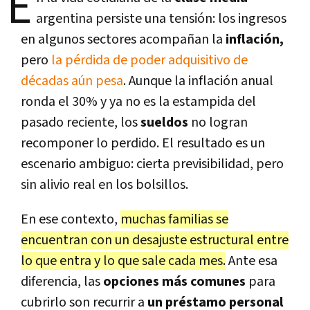
E
argentina persiste una tensión: los ingresos
en algunos sectores acompañan la
inflación,
pero
la pérdida de poder adquisitivo de
décadas aún pesa
. Aunque la inflación anual
ronda el 30% y ya no es la estampida del
pasado reciente, los
sueldos
no logran
recomponer lo perdido. El resultado es un
escenario ambiguo: cierta previsibilidad, pero
sin alivio real en los bolsillos.
En ese contexto,
muchas familias se
encuentran con un desajuste estructural entre
lo que entra y lo que sale cada mes.
Ante esa
diferencia, las
opciones más comunes
para
cubrirlo son recurrir a
un préstamo personal