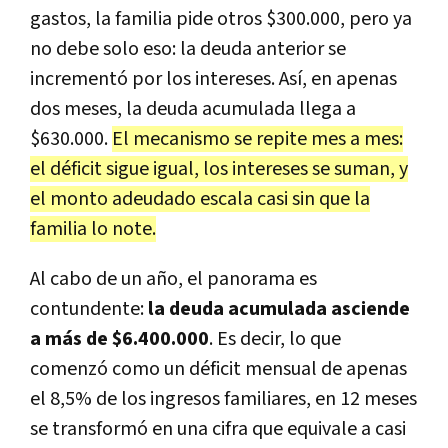
gastos, la familia pide otros $300.000, pero ya
no debe solo eso: la deuda anterior se
incrementó por los intereses. Así, en apenas
dos meses, la deuda acumulada llega a
$630.000.
El mecanismo se repite mes a mes:
el déficit sigue igual, los intereses se suman, y
el monto adeudado escala casi sin que la
familia lo note.
Al cabo de un año, el panorama es
contundente:
la deuda acumulada asciende
a más de $6.400.000
. Es decir, lo que
comenzó como un déficit mensual de apenas
el 8,5% de los ingresos familiares, en 12 meses
se transformó en una cifra que equivale a casi