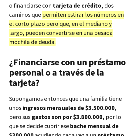
o financiarse con
tarjeta de crédito,
dos
caminos que
permiten estirar los números en
el corto plazo pero que, en el mediano y
largo, pueden convertirse en una pesada
mochila de deuda.
¿Financiarse con un préstamo
personal o a través de la
tarjeta?
Supongamos entonces que una familia tiene
unos
ingresos mensuales de $3.500.000
,
pero sus
gastos son por $3.800.000,
por lo
que se decide cubrir ese
bache mensual de
$300.000
acudiendo cada vez a un
préstamo