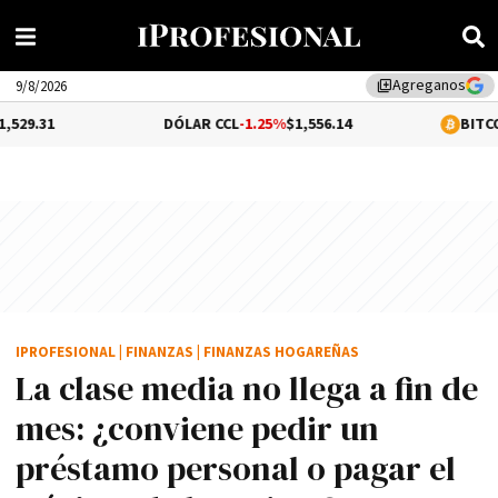
Agreganos
library_add
9/8/2026
DÓLAR CCL
-1.25%
$1,556.14
BITCOIN
0.33%
$64,9
IPROFESIONAL
|
FINANZAS
|
FINANZAS HOGAREÑAS
La clase media no llega a fin de
mes: ¿conviene pedir un
préstamo personal o pagar el